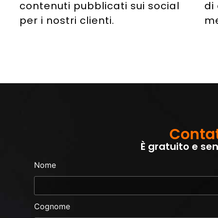
contenuti pubblicati sui social
di
per i nostri clienti.
me
Contat
È gratuito e s
Nome
Cognome