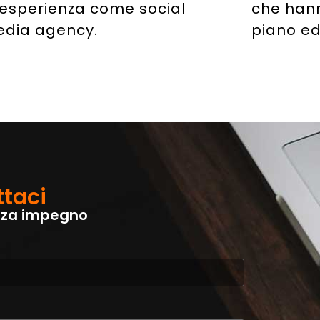
 esperienza come social
che hann
dia agency.
piano edi
taci
enza impegno