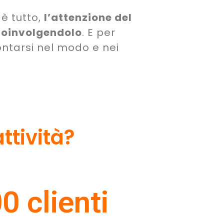
è tutto,
l’attenzione del
coinvolgendolo
. E per
ontarsi nel modo e nei
ttività?
0 clienti