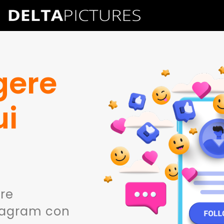
gere
ui
tre
tagram con