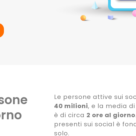
rsone
Le persone attive sui soci
40 milioni
, e la media d
orno
è di circa
2 ore al giorno
presenti sui social è f
solo.